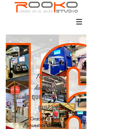
16 años
haciendo
lo que más nos
gusta
Gracias a todos
nuestros
clientes,